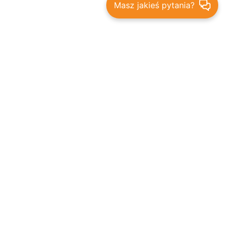
Masz jakieś pytania?
Bądź na bieżąco - promocje,
rabaty i nowości
ZAPISZ
NA SKRÓTY
Aktualności
Promocje