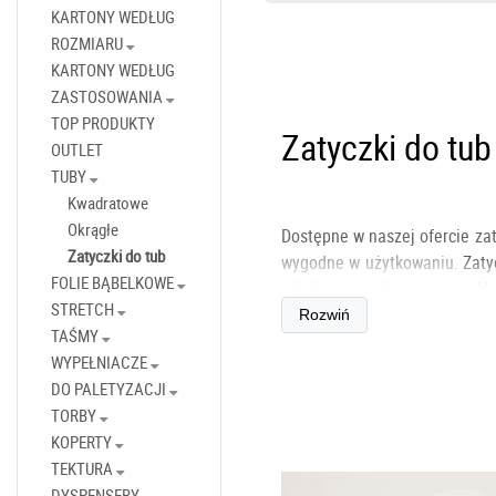
KARTONY WEDŁUG
ROZMIARU
KARTONY WEDŁUG
ZASTOSOWANIA
TOP PRODUKTY
Zatyczki do tub
OUTLET
TUBY
Kwadratowe
Okrągłe
Dostępne w naszej ofercie
za
Zatyczki do tub
wygodne w użytkowaniu.
Zaty
FOLIE BĄBELKOWE
tub dostępnych w naszym skle
STRETCH
Rozwiń
Średnica wewnętrzna 5
TAŚMY
Kolor biały
WYPEŁNIACZE
Materiał: plastik, bardzo
DO PALETYZACJI
Produkowane w Polsce
TORBY
KOPERTY
Zatyczki do tub
TEKTURA
DYSPENSERY