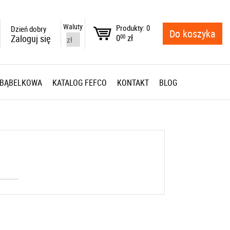
Waluty
Produkty: 0
Dzień dobry
Do koszyka
0
zł
Zaloguj się
00
 BĄBELKOWA
KATALOG FEFCO
KONTAKT
BLOG