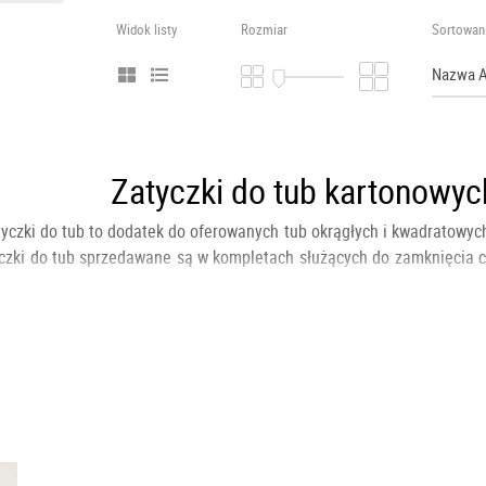
Widok listy
Rozmiar
Sortowan
Zatyczki do tub kartonowyc
tyczki do tub
to dodatek do oferowanych tub okrągłych i kwadratowych
czki do tub
sprzedawane są w kompletach służących do zamknięcia cał
pie.
0mm; 70mm +/- 1,5mm
 trwałe
 kartonowych - by Twoje przesyłki 