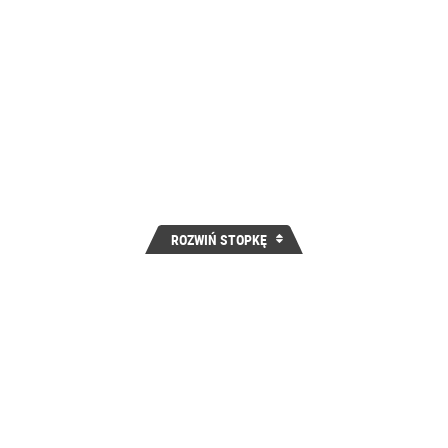
ROZWIŃ STOPKĘ
Bądź na bieżąco - promocje, rabaty i nowości
ZAPISZ