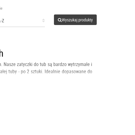
ie
Wyszukaj produkty
h
. Nasze zatyczki do tub są bardzo wytrzymałe i
ej tuby - po 2 sztuki. Idealnie dopasowane do
zawsze były bezpieczne