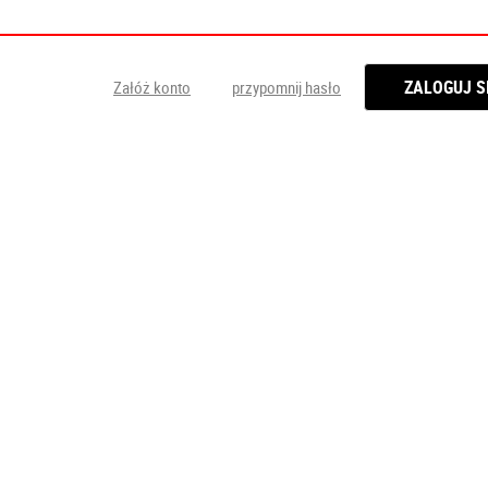
Załóż konto
przypomnij hasło