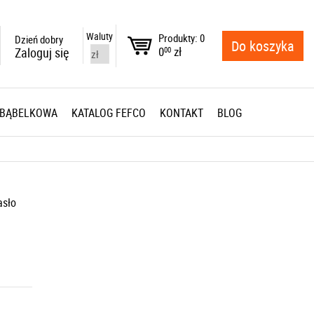
Waluty
Produkty: 0
Dzień dobry
Do koszyka
0
zł
Zaloguj się
00
 BĄBELKOWA
KATALOG FEFCO
KONTAKT
BLOG
asło