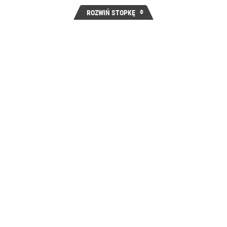
ROZWIŃ STOPKĘ
Bądź na bieżąco - promocje, rabaty i nowości
ZAPISZ
YK
KONTAKT
DZIAŁ OBS
KLIENTA
sklep@e-
(22) 690-
hurtownia-
opakowan.pl
Pon-Pt 8: