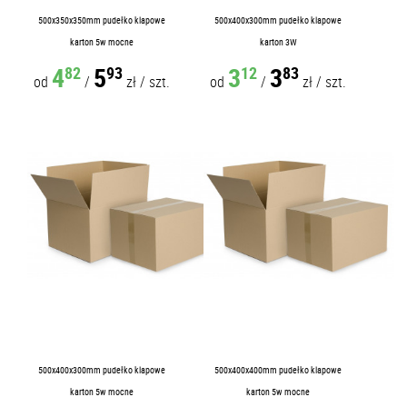
500x350x350mm pudełko klapowe
500x400x300mm pudełko klapowe
karton 5w mocne
karton 3W
4
5
3
3
82
93
12
83
od
/
zł
/
szt.
od
/
zł
/
szt.
500x400x300mm pudełko klapowe
500x400x400mm pudełko klapowe
karton 5w mocne
karton 5w mocne