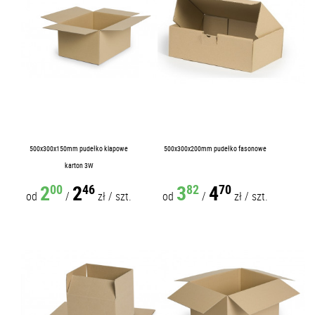
500x300x150mm pudełko klapowe
500x300x200mm pudełko fasonowe
karton 3W
2
2
3
4
00
46
82
70
od
/
zł
/
szt.
od
/
zł
/
szt.