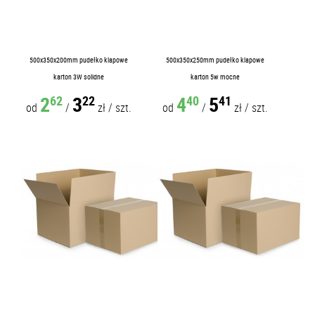
500x350x200mm pudełko klapowe
500x350x250mm pudełko klapowe
karton 3W solidne
karton 5w mocne
2
3
4
5
62
22
40
41
od
/
zł
/
szt.
od
/
zł
/
szt.