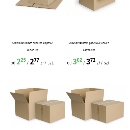
500x300x300mm pudełko klapowe
500x300x400mm pudełko klapowe
karton 3W
karton 3W
2
2
3
3
25
77
02
72
od
/
zł
/
szt.
od
/
zł
/
szt.