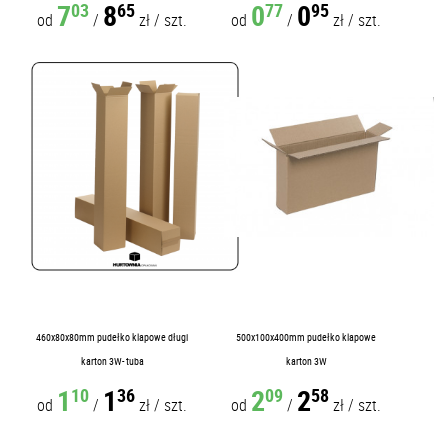
7
8
0
0
03
65
77
95
od
/
zł
/
szt.
od
/
zł
/
szt.
460x80x80mm pudełko klapowe długi
500x100x400mm pudełko klapowe
karton 3W- tuba
karton 3W
1
1
2
2
10
36
09
58
od
/
zł
/
szt.
od
/
zł
/
szt.