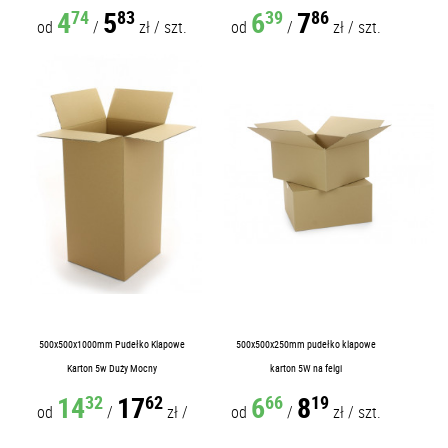
4
5
6
7
74
83
39
86
od
/
zł
/
szt.
od
/
zł
/
szt.
500x500x1000mm Pudełko Klapowe
500x500x250mm pudełko klapowe
Karton 5w Duży Mocny
karton 5W na felgi
14
17
6
8
32
62
66
19
od
/
zł
/
od
/
zł
/
szt.