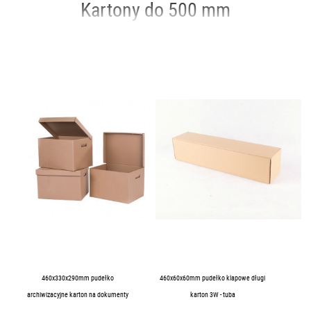
Kartony do 500 mm
460x330x290mm pudełko
460x60x60mm pudełko klapowe długi
archiwizacyjne karton na dokumenty
karton 3W - tuba