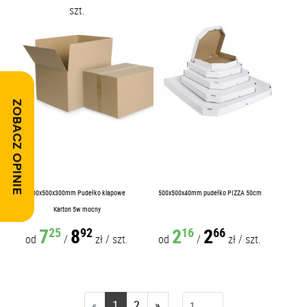
szt.
ZOBACZ OPINIE
500x500x300mm Pudełko klapowe
500x500x40mm pudełko PIZZA 50cm
Karton 5w mocny
7
8
2
2
25
92
16
66
od
/
zł
/
szt.
od
/
zł
/
szt.
«
1
2
»