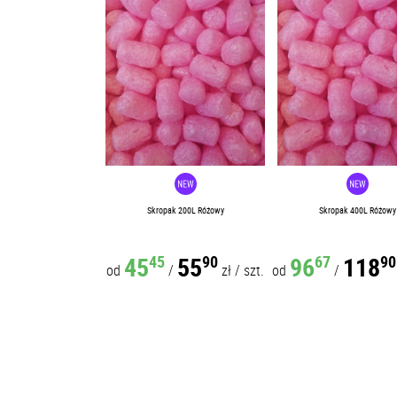
Skropak 200L Różowy
Skropak 400L Różowy
45
55
96
118
45
90
67
90
od
/
zł
/
szt.
od
/