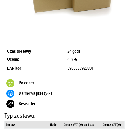
Czas dostawy
24 godz
Ocena:
★
0.0
EAN kod:
5906638923801
Polecany
Darmowa przesyłka
Bestseller
Typ zestawu:
Zestaw
Ilość
Cena z VAT (zł) za 1 szt.
Cena z VAT(zł)