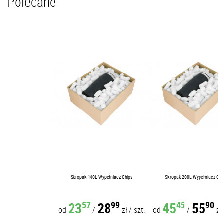
Polecane
Skropak 100L Wypełniacz Chips
Skropak 200L Wypełniacz 
23
28
45
55
57
99
45
90
od
/
zł
/
szt.
od
/