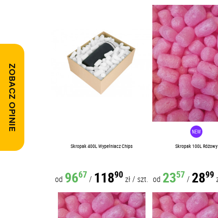
ZOBACZ OPINIE
Skropak 400L Wypełniacz Chips
Skropak 100L Różowy
96
118
23
28
67
90
57
99
od
/
zł
/
szt.
od
/