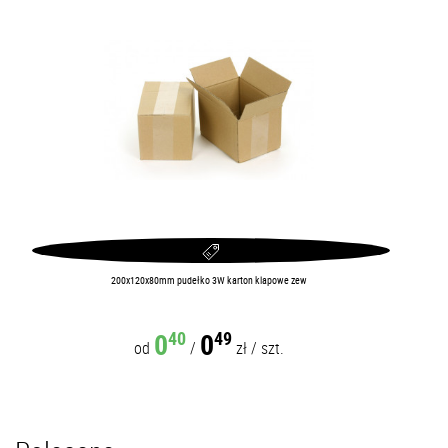
200x120x80mm pudełko 3W karton klapowe zew
0
0
40
49
od
/
zł
/
szt.