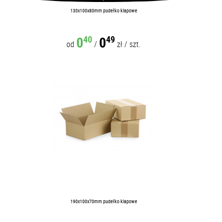
130x100x80mm pudełko klapowe
0
0
40
49
od
/
zł
/
szt.
190x100x70mm pudełko klapowe