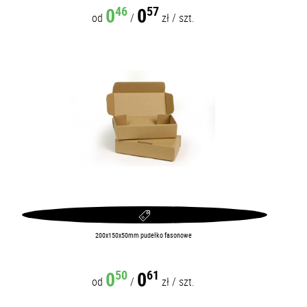
0
0
46
57
od
/
zł
/
szt.
200x150x50mm pudełko fasonowe
0
0
50
61
od
/
zł
/
szt.