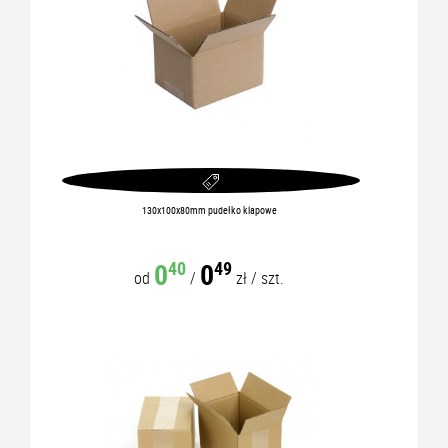
130x100x80mm pudełko klapowe
0
0
40
49
od
/
zł
/
szt.