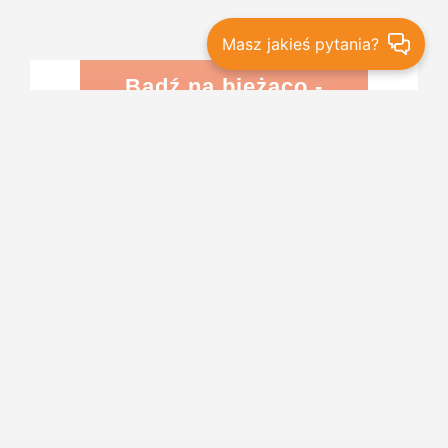
Masz jakieś pytania?
Bądź na bieżąco -
promocje, rabaty i
nowości
ZAPISZ
NA SKRÓTY
Aktualności