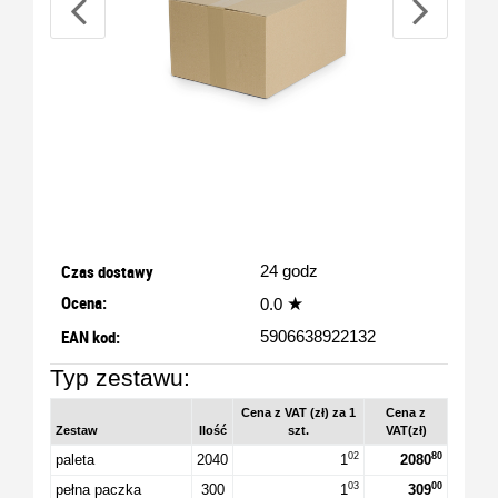
Czas dostawy
24 godz
Ocena:
★
0.0
EAN kod:
5906638922132
Typ zestawu:
Cena z VAT (zł) za 1
Cena z
Zestaw
Ilość
szt.
VAT(zł)
02
80
paleta
2040
1
2080
03
00
pełna paczka
300
1
309