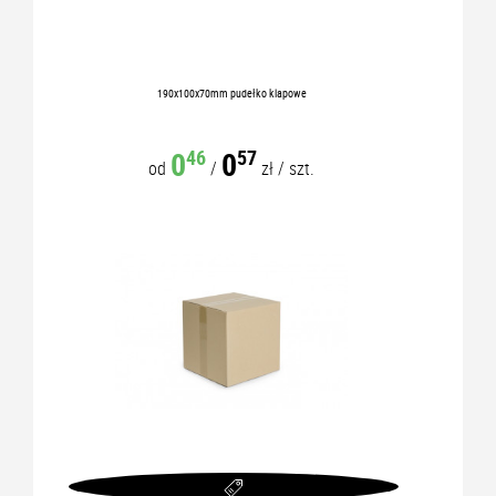
190x100x70mm pudełko klapowe
0
0
46
57
od
/
zł
/
szt.