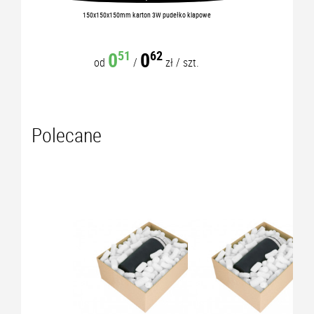
150x150x150mm karton 3W pudełko klapowe
0
0
51
62
od
/
zł
/
szt.
Polecane