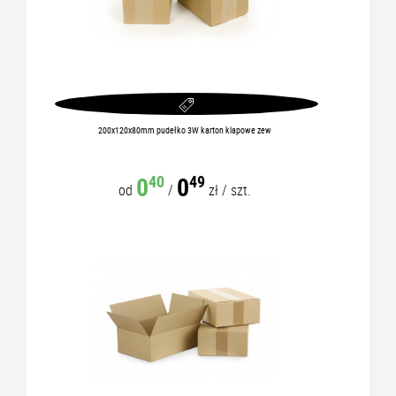
200x120x80mm pudełko 3W karton klapowe zew
0
0
40
49
od
/
zł
/
szt.