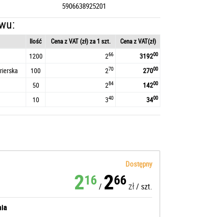
5906638925201
wu:
Ilość
Cena z VAT (zł) za 1 szt.
Cena z VAT(zł)
66
00
1200
2
3192
70
00
rierska
100
2
270
84
00
50
2
142
40
00
10
3
34
Dostępny
2
2
16
66
zł
/
/
szt.
ia