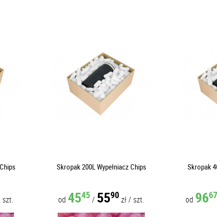
Chips
Skropak 200L Wypełniacz Chips
Skropak 4
45
55
96
45
90
6
/
szt.
od
/
zł
/
szt.
od