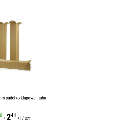
m pudełko klapowe - tuba
2
6
41
/
zł
/
szt.