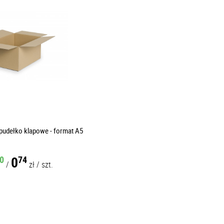
udełko klapowe - format A5
0
0
74
/
zł
/
szt.