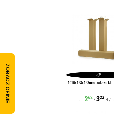
ZOBACZ OPINIE
1010x158x158mm pudełko klap
2
3
62
23
od
/
zł
/
s