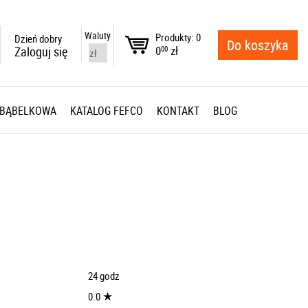
Waluty
Produkty: 0
Dzień dobry
Do koszyka
0
zł
Zaloguj się
00
 BĄBELKOWA
KATALOG FEFCO
KONTAKT
BLOG
24 godz
★
0.0