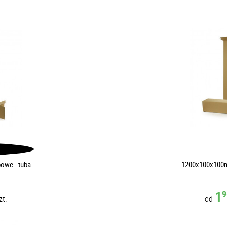
owe - tuba
1200x100x100m
1
9
zt.
od