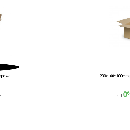
lapowe
230x160x100mm p
0
6
zt.
od