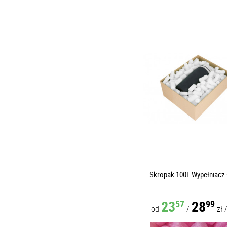
Skropak 100L Wypełniacz 
23
28
57
99
od
/
zł