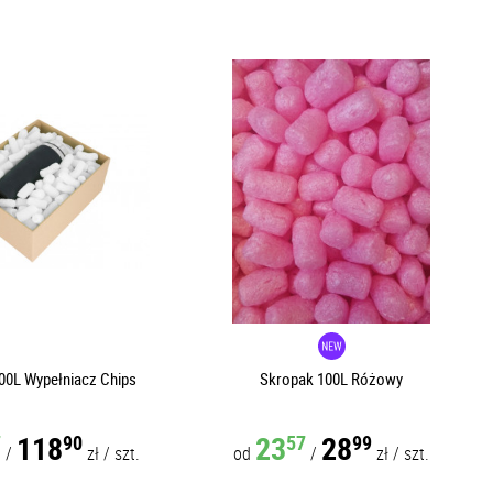
00L Wypełniacz Chips
Skropak 100L Różowy
118
23
28
7
90
57
99
/
zł
/
szt.
od
/
zł
/
szt.