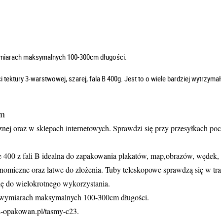
wymiarach maksymalnych 100-300cm długości.
ektury 3-warstwowej, szarej, fala B 400g. Jest to o wiele bardziej wytrzyma
m
ej oraz w sklepach internetowych. Sprawdzi się przy przesyłkach pocz
 400 z fali B idealna do zapakowania plakatów, map,obrazów, wędek, 
nomiczne oraz łatwe do złożenia. Tuby teleskopowe sprawdzą się w tr
ię do wielokrotnego wykorzystania.
 o wymiarach maksymalnych 100-300cm długości.
ia-opakowan.pl/tasmy-c23.