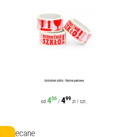
Ostrożnie szkło - Taśma pakowa
4
4
06
99
od
/
zł
/
szt.
Polecane