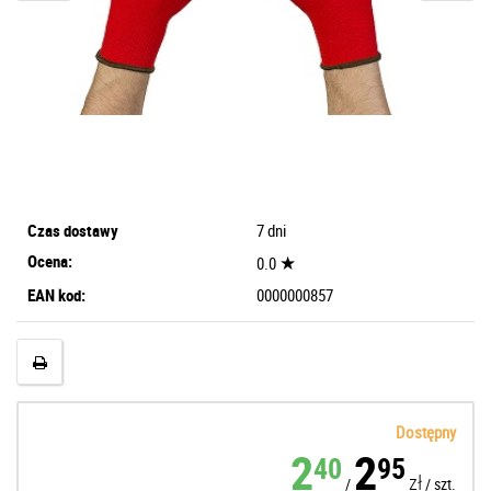
Czas dostawy
7 dni
Ocena:
★
0.0
EAN kod:
0000000857
Dostępny
2
2
40
95
zł
/
/
szt.