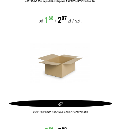
400x300x250mm pudełko klapowe PACZKOMAT C karton 3W
1
2
68
07
od
/
zł
/
szt.
250x150x80mm Pudełko klapowe Paczkomat B
56
69