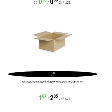
0
0
od
/
zł
/
szt.
400x300x200mm pudełko klapowe PACZKOMAT C karton 3W
1
2
67
05
od
/
zł
/
szt.