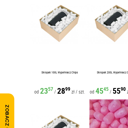
Skropak 100L Wypełniacz Chips
Skropak 200L Wypełniacz 
23
28
45
55
57
99
45
90
od
/
zł
/
szt.
od
/
ZOBACZ OPINIE