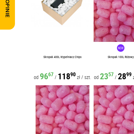
Skropak 400L Wypełniacz Chips
Skropak 100L Różowy
96
118
23
28
67
90
57
99
od
/
zł
/
szt.
od
/