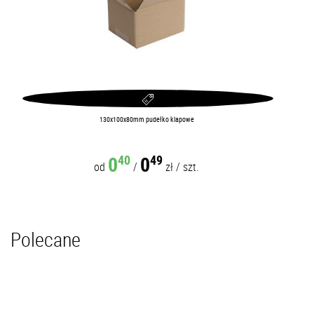
130x100x80mm pudełko klapowe
0
0
40
49
od
/
zł
/
szt.
Polecane