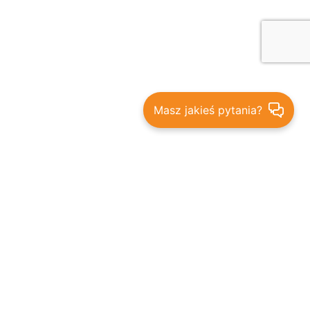
Masz jakieś pytania?
Bądź na bieżąco - promocje,
rabaty i nowości
ZAPISZ