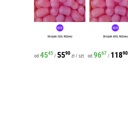
Skropak 200L Różowy
Skropak 400L Różowy
45
55
96
118
45
90
67
90
od
/
zł
/
szt.
od
/