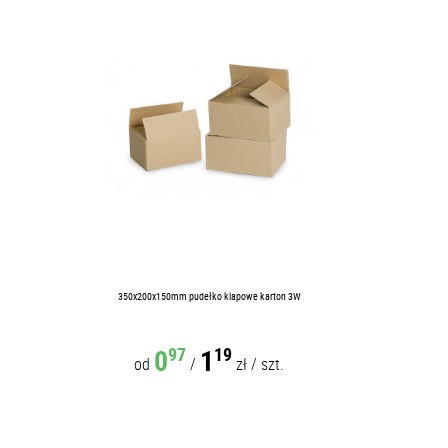
350x200x150mm pudełko klapowe karton 3W
0
1
97
19
od
/
zł
/
szt.