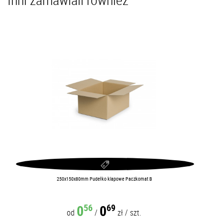
250x150x80mm Pudełko klapowe Paczkomat B
0
0
56
69
od
/
zł
/
szt.