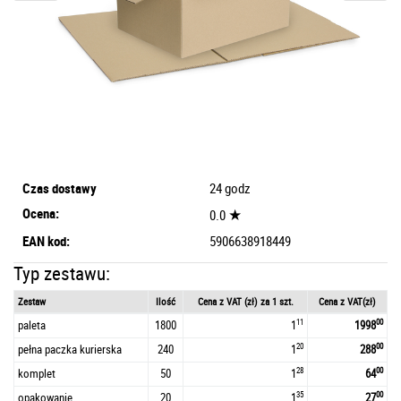
Czas dostawy
24 godz
Ocena:
★
0.0
EAN kod:
5906638918449
Typ zestawu:
Zestaw
Ilość
Cena z VAT (zł) za 1 szt.
Cena z VAT(zł)
11
00
paleta
1800
1
1998
20
00
pełna paczka kurierska
240
1
288
28
00
komplet
50
1
64
35
00
opakowanie
20
1
27