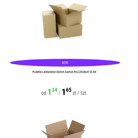
Pudełko 400x300x100mm karton PACZKOMAT B 3W
1
1
34
65
od
/
zł
/
szt.