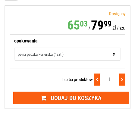
Dostępny
65
79
03
99
zł
/
/
szt.
opakowania
Liczba produktów
DODAJ DO KOSZYKA