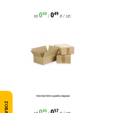
0
0
40
49
od
/
zł
/
szt.
190x100x70mm pudełko klapowe
0
0
46
57