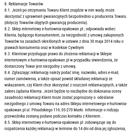
8. Reklamacje Towarów
8.1. Jeżeli po otrzymaniu Towaru Klient znajdzie w nim wady, może
skorzystać z uprawnień gwarancyjnych bezpośrednio u producenta Towaru
(dotyczy Towarów objętych gwarancją producenta).
8.2. Sklep internetowy e-hurtownia-opakowan.pl , odpowiada wobec
Klienta, będącego Konsumentem, za niezgodność z umową zakupionych
Towarów na zasadach określonych w ustawie z dnia 30 maja 2014 roku o
prawach konsumenta oraz w Kodeksie Cywilnym
8.3. Klientowi przysługuje prawo do złożenia reklamacji w Sklepie
internetowym e-hurtownia-opakowan.pl w przypadku stwierdzenia, że
dostarczony Towar jest niezgodny z umową.
8.4. Zgłaszając reklamację należy podać imię, nazwisko, adres e-mail,
numer zamówienia, a także opisać powód składanej reklamacji ze
wskazaniem, czy Klient chce skorzystać z roszczeń reklamacyjnych, a także
zakres żądania Klienta. Jeżeli będzie to niezbędne do dokonania oceny
zasadności reklamacji Klient może zostać poproszony o odesłanie
niezgodnego z umową Towaru na adres Sklepu internetowego e-hurtownia-
opakowan.pl ul. Piłsudskiego 119, 05-270 Marki. Informacje o rodzaju
przewoźnika zostaną podane podczas kontaktu z Klientem..
8.5. Sklep internetowy e-hurtownia-opakowan.pl zobowiązuje się do
rozpatrzenia każdej reklamacji w terminie do 14 dni od dnia jej zgłoszenia,