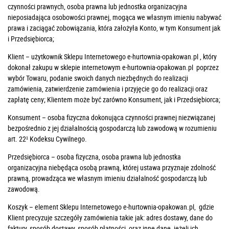
czynności prawnych, osoba prawna lub jednostka organizacyjna
nieposiadająca osobowości prawnej, mogąca we własnym imieniu nabywać
prawa i zaciągać zobowiązania, która założyła Konto, w tym Konsument jak
i Przedsiębiorca;
Klient – użytkownik Sklepu Internetowego e-hurtownia-opakowan.pl , który
dokonał zakupu w sklepie internetowym e-hurtownia-opakowan.pl poprzez
wybór Towaru, podanie swoich danych niezbędnych do realizacji
zamówienia, zatwierdzenie zamówienia i przyjęcie go do realizacji oraz
zapłatę ceny; Klientem może być zarówno Konsument, jak i Przedsiębiorca;
Konsument – osoba fizyczna dokonująca czynności prawnej niezwiązanej
bezpośrednio z jej działalnością gospodarczą lub zawodową w rozumieniu
art. 22¹ Kodeksu Cywilnego.
Przedsiębiorca – osoba fizyczna, osoba prawna lub jednostka
organizacyjna niebędąca osobą prawną, której ustawa przyznaje zdolność
prawną, prowadząca we własnym imieniu działalność gospodarczą lub
zawodową.
Koszyk – element Sklepu Internetowego e-hurtownia-opakowan.pl, gdzie
Klient precyzuje szczegóły zamówienia takie jak: adres dostawy, dane do
faktury, sposób dostawy, sposób płatności, oraz inne dane, jeżeli ich