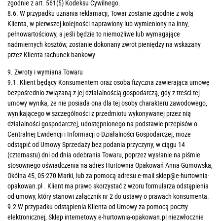
zgodnie z art. 561(5) Kodeksu Cywilnego.
8.6. W przypadku uznania reklamacji, Towar zostanie zgodnie z wolą
Klienta, w pierwszej kolejności naprawiony lub wymieniony na inny,
pełnowartościowy, a jeśli będzie to niemożliwe lub wymagające
nadmiernych kosztów, zostanie dokonany zwrot pieniędzy na wskazany
przez Klienta rachunek bankowy.
9. Zwroty i wymiana Towaru
9.1. Klient będący Konsumentem oraz
osoba fizyczna zawierająca umowę
bezpośrednio związaną z jej działalnością gospodarczą
,
gdy z treści tej
umowy wynika, że
nie posiada ona dla tej osoby charakteru zawodowego
,
wynikającego w szczególności z przedmiotu wykonywanej przez nią
działalności gospodarczej, udostępnionego na podstawie przepisów o
Centralnej Ewidencji i Informacji o Działalności Gospodarczej, może
odstąpić od Umowy Sprzedaży bez podania przyczyny, w ciągu 14
(czternastu) dni od dnia odebrania Towaru, poprzez wysłanie na piśmie
stosownego oświadczenia na adres Hurtownia Opakowań Anna Gumowska,
Okólna 45, 05-270 Marki, lub za pomocą adresu e-mail
sklep@e-hurtownia-
opakowan.pl
. Klient ma prawo skorzystać z wzoru formularza odstąpienia
od umowy, który stanowi załącznik nr 2 do ustawy o prawach konsumenta.
9.2 W przypadku odstąpienia Klienta od Umowy za pomocą poczty
elektronicznej, Sklep internetowy e-hurtownia-opakowan.pl niezwłocznie