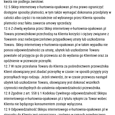
kwota nie podlega zwrotowi.
12.5 Sklep internetowy e-hurtownia-opakowan.pl ma prawo ograniczyć
dostępne sposoby płatności, w tym także wymagać dokonania przedpłaty w
całości albo części i to niezależnie od wybranego przez Klienta sposobu
płatności oraz faktu zawarcia umowy sprzedaży.
12.6 Z chwilą wydania przez Sklep internetowy e-hurtownia-opakowan.pl
Towaru przewoźnikowi przechodzą na Klienta korzyści i ciężary związane z
Towarem oraz niebezpieczeństwo przypadkowej utraty lub uszkodzenia
Towaru. Sklep internetowy e-hurtownia-opakowan.pl w takim wypadku nie
ponosi odpowiedzialności za utratę, ubytek lub uszkodzenie Towaru
powstałe od przyjęcia go do przewozu aż do wydania go Klientowi oraz za
opóźnienie w przewozie przesyłki.
12.7 W razie przesłania Towaru do Klienta za pośrednictwem przewoźnika
Klient obowiązany jest zbadać przesyłkę w czasie i w sposób przyjęty przy
przesyłkach tego rodzaju. Jeżeli stwierdzi, że w czasie przewozu nastąpił
ubytek lub uszkodzenie Towaru, obowiązany jest dokonać wszelkich
czynności niezbędnych do ustalenia odpowiedzialności przewoźnika.
12.8 Zgodnie z art. 558 § 1 Kodeksu Cywilnego odpowiedzialność Sklepu
internetowego e-hurtownia-opakowan.pl z tytułu rękojmi za Towar wobec
Klienta nie będącego konsumentem zostaje wyłączona.
12.9 Odpowiedzialność Sklepu internetowego e-hurtownia-opakowan.pl w
stosunku do Klienta jest ograniczona - zarówno w ramach pojedynczego