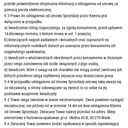
prześle potwierdzenie otrzymania informacji o odstąpieniu od umowy za
pomocą poczty elektronicznej.
9.3 Prawo do odstąpienia od Umowy Sprzedaży przez Klienta jest
wyłączone w przypadku:
a) świadczenia Usług rozpoczętego, za zgodą konsumenta, przed upływem
14-dniowego terminu, o którym mowa w ust. 1 powyżej,
b) dotyczących nagrań audialnych i wizualnych oraz zapisanych na
informatycznych nośnikach danych po usunięciu przez konsumenta ich
oryginalnego opakowania,
c) świadczeń o właściwościach określonych przez konsumenta w złożonym
przez niego zamówieniu lub ściśle związanych z jego osobą,
d) świadczeń, które z uwagi na ich charakter nie mogą zostać zwrócone lub
których przedmiot ulega szybkiemu zepsuciu oraz dostarczania prasy.
9.4 W przypadku odstąpienia od Umowy Sprzedaży umowę taką uważa się
za niezawartą, a strony zobowiązane są zwrócić to co sobie na jej
podstawie wzajemnie świadczyły.
9.5 Towar ulega zwrotowi w stanie niezmienionym. Zwrot powinien nastąpić
niezwłocznie, nie później niż w terminie 14 dni od dnia odstąpienia Klienta
od Umowy Sprzedaży. Zwracany Towar należy przesłać na adres: Sklep
internetowy e-hurtownia-opakowan.pl ul. Okólna 45 B, 05-270 Marki.
9.6 Zwracany Towar powinien zostać opakowany w sposób zapewniający