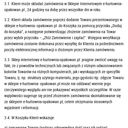
3.1. Klient może składać zamówienia w Sklepie Internetowym e-hurtownia-
opakowan.pl , 24 godziny na dobę przez wszystkie dni w roku.
3.2. Klient składa zamówienie poprzez dodanie Towaru prezentowanego w
sklepie e-hurtownia- opakowan.pl do Koszyka za pomocą przycisku „Dodaj
do koszyka”, a następnie potwierdzając złożenie zamówienia na Towar
przez wybór przycisku – „Złóż Zamówienie i zapłać”. Wstępna weryfikacja
zamówienia zostanie dokonana przez wysyłkę do Klienta za pośrednictwem
poczty elektronicznej informacji o złożonym przez Klienta zamówieniu.
3.3. Sklep internetowy e-hurtownia-opakowan.pl pragnie zwrócić uwagę na
fakt, że z powodów technicznych lub związanych z różnym odwzorowaniem
kolorów Towarów na różnych komputerach, jak i wynikających ze specyfiki
Towaru, tj. np. struktury użytego materiału, jego gęstości itp. zdjęcie Towaru
w sklepie e-hurtownia- opakowan.pl może nie oddawać wiernie jego
rzeczywistego wyglądu ani nie pokazywać wszystkich szczegółów. W razie
wątpliwości sugeruje się przed złożeniem zamówienia skontaktowanie się
ze sklepem e-hurtownia-opakowan.pl, celem otrzymania stosownych
wyjaśnień i informacji.
3.4. W Koszyku Klient wskazuje:
a) zamawiane Towary (podając odpowiednią ilość oraz ich rodzaj);