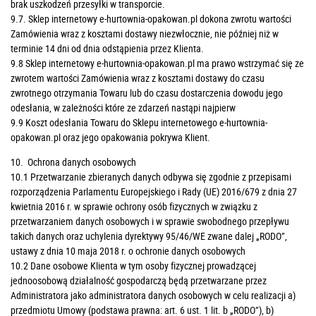
brak uszkodzeń przesyłki w transporcie.
9.7. Sklep internetowy e-hurtownia-opakowan.pl dokona zwrotu wartości
Zamówienia wraz z kosztami dostawy niezwłocznie, nie później niż w
terminie 14 dni od dnia odstąpienia przez Klienta.
9.8 Sklep internetowy e-hurtownia-opakowan.pl ma prawo wstrzymać się ze
zwrotem wartości Zamówienia wraz z kosztami dostawy do czasu
zwrotnego otrzymania Towaru lub do czasu dostarczenia dowodu jego
odesłania, w zależności które ze zdarzeń nastąpi najpierw
9.9 Koszt odesłania Towaru do Sklepu internetowego e-hurtownia-
opakowan.pl oraz jego opakowania pokrywa Klient.
10. Ochrona danych osobowych
10.1 Przetwarzanie zbieranych danych odbywa się zgodnie z przepisami
rozporządzenia Parlamentu Europejskiego i Rady (UE) 2016/679 z dnia 27
kwietnia 2016 r. w sprawie ochrony osób fizycznych w związku z
przetwarzaniem danych osobowych i w sprawie swobodnego przepływu
takich danych oraz uchylenia dyrektywy 95/46/WE zwane dalej „RODO”,
ustawy z dnia 10 maja 2018 r. o ochronie danych osobowych
10.2 Dane osobowe Klienta w tym osoby fizycznej prowadzącej
jednoosobową działalność gospodarczą będą przetwarzane przez
Administratora jako administratora danych osobowych w celu realizacji a)
przedmiotu Umowy (podstawa prawna: art. 6 ust. 1 lit. b „RODO”), b)