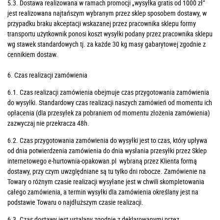
5.3. Dostawa realizowana w ramach promocji „wysyłka gratis od 1000 zł”
jest realizowana najtańszym wybranym przez sklep sposobem dostawy, w
przypadku braku akceptacji wskazanej przez pracownika sklepu formy
transportu użytkownik ponosi koszt wysyłki podany przez pracownika sklepu
wg stawek standardowych tj. za każde 30 kg masy gabarytowej zgodnie z
cennikiem dostaw.
6. Czas realizacji zamówienia
6.1. Czas realizacji zamówienia obejmuje czas przygotowania zamówienia
do wysyłki. Standardowy czas realizacji naszych zamówień od momentu ich
opłacenia (dla przesyłek za pobraniem od momentu złożenia zamówienia)
zazwyczaj nie przekracza 48h.
6.2. Czas przygotowania zamówienia do wysyłki jest to czas, który upływa
od dnia potwierdzenia zamówienia do dnia wysłania przesyłki przez Sklep
internetowego e-hurtownia-opakowan.pl wybraną przez Klienta formą
dostawy, przy czym uwzględniane są tu tylko dni robocze. Zamówienie na
Towary o różnym czasie realizacji wysyłane jest w chwili skompletowania
całego zamówienia, a termin wysyłki dla zamówienia określany jest na
podstawie Towaru o najdłuższym czasie realizacji.
6.3. Czas dostawy jest ustalany zgodnie z deklarowanymi przez