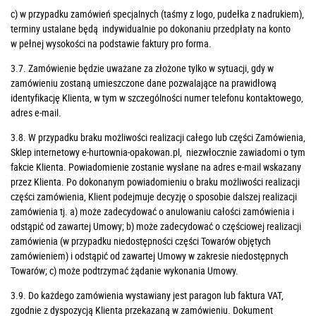
c) w przypadku zamówień specjalnych (taśmy z logo, pudełka z nadrukiem),
terminy ustalane będą indywidualnie po dokonaniu przedpłaty na konto
w pełnej wysokości na podstawie faktury pro forma.
3.7. Zamówienie będzie uważane za złożone tylko w sytuacji, gdy w
zamówieniu zostaną umieszczone dane pozwalające na prawidłową
identyfikację Klienta, w tym w szczególności numer telefonu kontaktowego,
adres e-mail.
3.8. W przypadku braku możliwości realizacji całego lub części Zamówienia,
Sklep internetowy e-hurtownia-opakowan.pl, niezwłocznie zawiadomi o tym
fakcie Klienta. Powiadomienie zostanie wysłane na adres e-mail wskazany
przez Klienta.
Po dokonanym powiadomieniu o braku możliwości realizacji
części zamówienia, Klient podejmuje decyzję o sposobie dalszej realizacji
zamówienia tj. a) może zadecydować o anulowaniu całości zamówienia i
odstąpić od zawartej Umowy; b) może zadecydować o częściowej realizacji
zamówienia (w przypadku niedostępności części Towarów objętych
zamówieniem) i odstąpić od zawartej Umowy w zakresie niedostępnych
Towarów; c) może podtrzymać żądanie wykonania Umowy.
3.9. Do każdego zamówienia wystawiany jest paragon lub faktura VAT,
zgodnie z dyspozycją Klienta przekazaną w zamówieniu. Dokument