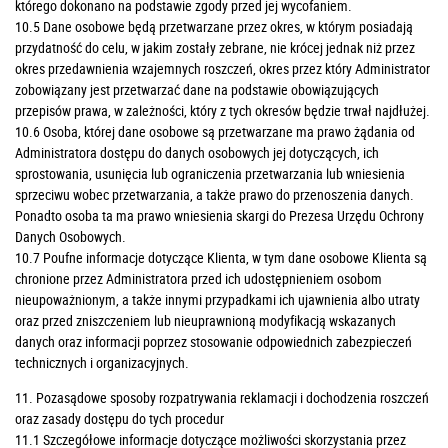
którego dokonano na podstawie zgody przed jej wycofaniem.
10.5 Dane osobowe będą przetwarzane przez okres, w którym posiadają
przydatność do celu, w jakim zostały zebrane, nie krócej jednak niż przez
okres przedawnienia wzajemnych roszczeń, okres przez który Administrator
zobowiązany jest przetwarzać dane na podstawie obowiązujących
przepisów prawa, w zależności, który z tych okresów będzie trwał najdłużej.
10.6 Osoba, której dane osobowe są przetwarzane ma prawo żądania od
Administratora dostępu do danych osobowych jej dotyczących, ich
sprostowania, usunięcia lub ograniczenia przetwarzania lub wniesienia
sprzeciwu wobec przetwarzania, a także prawo do przenoszenia danych.
Ponadto osoba ta ma prawo wniesienia skargi do Prezesa Urzędu Ochrony
Danych Osobowych.
10.7 Poufne informacje dotyczące Klienta, w tym dane osobowe Klienta są
chronione przez Administratora przed ich udostępnieniem osobom
nieupoważnionym, a także innymi przypadkami ich ujawnienia albo utraty
oraz przed zniszczeniem lub nieuprawnioną modyfikacją wskazanych
danych oraz informacji poprzez stosowanie odpowiednich zabezpieczeń
technicznych i organizacyjnych.
11. Pozasądowe sposoby rozpatrywania reklamacji i dochodzenia roszczeń
oraz zasady dostępu do tych procedur
11.1 Szczegółowe informacje dotyczące możliwości skorzystania przez