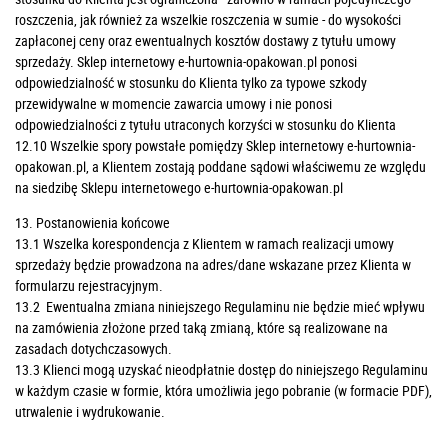
roszczenia, jak również za wszelkie roszczenia w sumie - do wysokości
zapłaconej ceny oraz ewentualnych kosztów dostawy z tytułu umowy
sprzedaży. Sklep internetowy e-hurtownia-opakowan.pl ponosi
odpowiedzialność w stosunku do Klienta tylko za typowe szkody
przewidywalne w momencie zawarcia umowy i nie ponosi
odpowiedzialności z tytułu utraconych korzyści w stosunku do Klienta
12.10 Wszelkie spory powstałe pomiędzy Sklep internetowy e-hurtownia-
opakowan.pl, a Klientem zostają poddane sądowi właściwemu ze względu
na siedzibę Sklepu internetowego e-hurtownia-opakowan.pl
13. Postanowienia końcowe
13.1 Wszelka korespondencja z Klientem w ramach realizacji umowy
sprzedaży będzie prowadzona na adres/dane wskazane przez Klienta w
formularzu rejestracyjnym.
13.2 Ewentualna zmiana niniejszego Regulaminu nie będzie mieć wpływu
na zamówienia złożone przed taką zmianą, które są realizowane na
zasadach dotychczasowych.
13.3 Klienci mogą uzyskać nieodpłatnie dostęp do niniejszego Regulaminu
w każdym czasie w formie, która umożliwia jego pobranie (w formacie PDF),
utrwalenie i wydrukowanie.