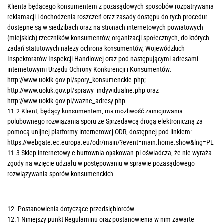
Klienta będącego konsumentem z pozasądowych sposobów rozpatrywania
reklamacji i dochodzenia roszczeń oraz zasady dostępu do tych procedur
dostępne są w siedzibach oraz na stronach internetowych powiatowych
(miejskich) rzeczników konsumentów, organizacji społecznych, do których
zadań statutowych należy ochrona konsumentów, Wojewódzkich
Inspektoratów Inspekcji Handlowej oraz pod następującymi adresami
internetowymi Urzędu Ochrony Konkurencji i Konsumentów:
http://www.uokik.gov.pl/spory_konsumenckie.php;
http://www.uokik.gov.pl/sprawy_indywidualne.php oraz
http://www.uokik.gov.pl/wazne_adresy.php
.
11.2 Klient, będący konsumentem, ma możliwość zainicjowania
polubownego rozwiązania sporu ze Sprzedawcą drogą elektroniczną za
pomocą unijnej platformy internetowej ODR, dostępnej pod linkiem:
https://webgate.ec.europa.eu/odr/main/?event=main.home.show&lng=PL
11.3 Sklep internetowy e-hurtownia-opakowan.pl oświadcza, że nie wyraża
zgody na wzięcie udziału w postępowaniu w sprawie pozasądowego
rozwiązywania sporów konsumenckich.
12. Postanowienia dotyczące przedsiębiorców
12.1 Niniejszy punkt Regulaminu oraz postanowienia w nim zawarte