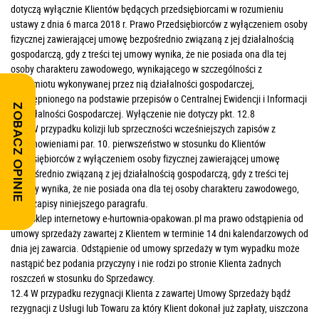
dotyczą wyłącznie Klientów będących przedsiębiorcami w rozumieniu
ustawy z dnia 6 marca 2018 r. Prawo Przedsiębiorców z wyłączeniem
osoby
fizycznej zawierającej umowę bezpośrednio związaną z jej działalnością
gospodarczą
,
gdy z treści tej umowy wynika, że
nie posiada ona dla tej
osoby charakteru zawodowego
, wynikającego w szczególności z
przedmiotu wykonywanej przez nią działalności gospodarczej,
udostępnionego na podstawie przepisów o Centralnej Ewidencji i Informacji
ZOBACZ OPINIE
o Działalności Gospodarczej. Wyłączenie nie dotyczy pkt. 12.8
12.2 W przypadku kolizji lub sprzeczności wcześniejszych zapisów z
postanowieniami par. 10. pierwszeństwo w stosunku do Klientów
przedsiębiorców z wyłączeniem
osoby fizycznej zawierającej umowę
bezpośrednio związaną z jej działalnością gospodarczą
,
gdy z treści tej
umowy wynika, że
nie posiada ona dla tej osoby charakteru zawodowego,
mają zapisy niniejszego paragrafu.
12.3 Sklep internetowy e-hurtownia-opakowan.pl ma prawo odstąpienia od
umowy sprzedaży zawartej z Klientem w terminie 14 dni kalendarzowych od
dnia jej zawarcia. Odstąpienie od umowy sprzedaży w tym wypadku może
nastąpić bez podania przyczyny i nie rodzi po stronie Klienta żadnych
roszczeń w stosunku do Sprzedawcy.
12.4 W przypadku rezygnacji Klienta z zawartej Umowy Sprzedaży bądź
rezygnacji z Usługi lub Towaru za który Klient dokonał już zapłaty, uiszczona