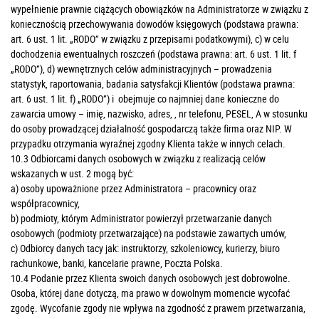
wypełnienie prawnie ciążących obowiązków na Administratorze w związku z
koniecznością przechowywania dowodów księgowych (podstawa prawna:
art. 6 ust. 1 lit. „RODO” w związku z przepisami podatkowymi), c) w celu
dochodzenia ewentualnych roszczeń (podstawa prawna: art. 6 ust. 1 lit. f
„RODO”), d) wewnętrznych celów administracyjnych – prowadzenia
statystyk, raportowania, badania satysfakcji Klientów (podstawa prawna:
art. 6 ust. 1 lit. f) „RODO”) i obejmuje co najmniej dane konieczne do
zawarcia umowy – imię, nazwisko, adres, , nr telefonu, PESEL, A w stosunku
do osoby prowadzącej działalność gospodarczą także firma oraz NIP. W
przypadku otrzymania wyraźnej zgodny Klienta także w innych celach.
10.3 Odbiorcami danych osobowych w związku z realizacją celów
wskazanych w ust. 2 mogą być:
a) osoby upoważnione przez Administratora – pracownicy oraz
współpracownicy,
b) podmioty, którym Administrator powierzył przetwarzanie danych
osobowych (podmioty przetwarzające) na podstawie zawartych umów,
c) Odbiorcy danych tacy jak: instruktorzy, szkoleniowcy, kurierzy, biuro
rachunkowe, banki, kancelarie prawne, Poczta Polska.
10.4 Podanie przez Klienta swoich danych osobowych jest dobrowolne.
Osoba, której dane dotyczą, ma prawo w dowolnym momencie wycofać
zgodę. Wycofanie zgody nie wpływa na zgodność z prawem przetwarzania,